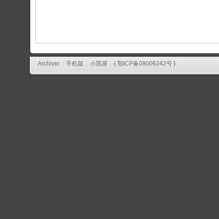
论
坛
Archiver
|
手机版
|
小黑屋
|
(
鄂ICP备08006242号
)