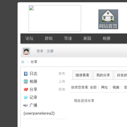
论坛
群组
导读
家园
相册
登录
|
注册
›
分享
中
日志
发布
随便看看
我的分享
好友
国
相册
上传
Li
按类型查看:
全部
|
网址
|
视频
|
分享
添加
nu
记录
现在还没分享
x
广播
公
{userpanelarea2}
社