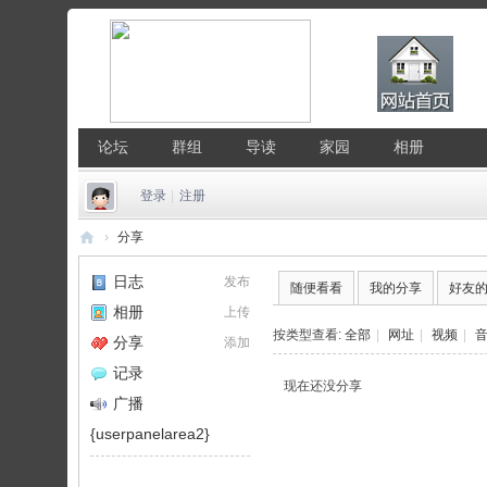
论坛
群组
导读
家园
相册
登录
|
注册
›
分享
中
日志
发布
随便看看
我的分享
好友
国
相册
上传
Li
按类型查看:
全部
|
网址
|
视频
|
分享
添加
nu
记录
现在还没分享
x
广播
公
{userpanelarea2}
社