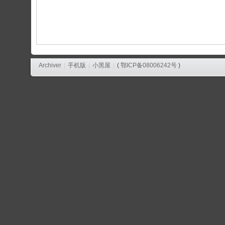
论
坛
Archiver
|
手机版
|
小黑屋
|
(
鄂ICP备08006242号
)