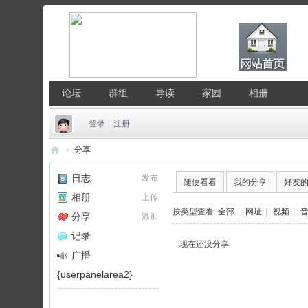
论坛
群组
导读
家园
相册
登录
|
注册
›
分享
中
日志
发布
随便看看
我的分享
好友
国
相册
上传
Li
按类型查看:
全部
|
网址
|
视频
|
分享
添加
nu
记录
现在还没分享
x
广播
公
{userpanelarea2}
社