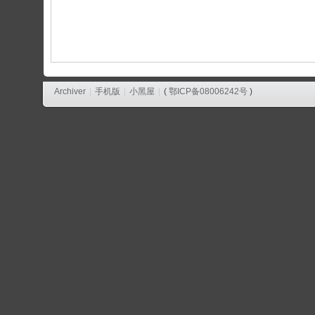
论
坛
Archiver
|
手机版
|
小黑屋
|
(
鄂ICP备08006242号
)