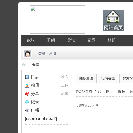
论坛
群组
导读
家园
相册
登录
|
注册
›
分享
中
日志
发布
随便看看
我的分享
好友
国
相册
上传
Li
按类型查看:
全部
|
网址
|
视频
|
分享
添加
nu
记录
现在还没分享
x
广播
公
{userpanelarea2}
社