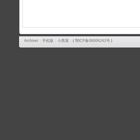
论
坛
Archiver
|
手机版
|
小黑屋
|
(
鄂ICP备08006242号
)