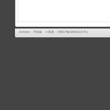
论
坛
Archiver
|
手机版
|
小黑屋
|
(
鄂ICP备08006242号
)