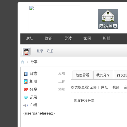
论坛
群组
导读
家园
相册
登录
|
注册
›
分享
中
日志
发布
随便看看
我的分享
好友
国
相册
上传
Li
按类型查看:
全部
|
网址
|
视频
|
分享
添加
nu
记录
现在还没分享
x
广播
公
{userpanelarea2}
社