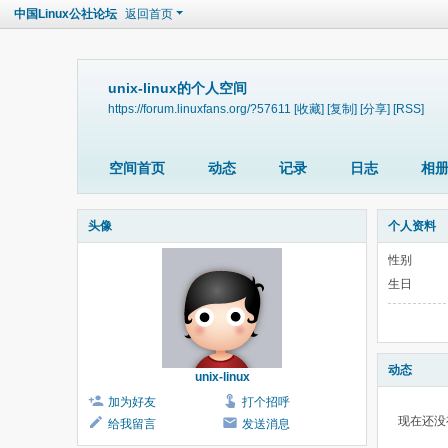
中国Linux公社论坛
返回首页
unix-linux的个人空间
https://forum.linuxfans.org/?57611
[收藏]
[复制]
[分享]
[RSS]
空间首页
动态
记录
日志
相
头像
个人资料
性别
生日
动态
unix-linux
加为好友
打个招呼
现在还没
给我留言
发送消息