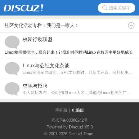
搜索关键字
社区文化活动专栏：我们是一家人！
校园行动联盟
Linux校园根据地，联合起来！让我们共同推动Linux在校园中更好地成长
Linux与公社文化杂谈
lcuc.org.cn
Linux应用发展研究、GPL文化探讨、IT新闻评议、公社历史典藏……
求职与招聘
个人简历发布，公司招聘Linux人才，其他与Linux相关的广告。
手机版
|
电脑版
鄂ICP备08006242号
Powered by
Discuz!
X5.0
© 2001-2026
Discuz! Team
.