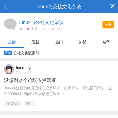
Linux与公社文化杂谈
Linux与公社文化杂谈
收藏
今日:
0
主题:
1170
排名:
12
全部
最新
热门
热帖
精华
公社文化版索引
置顶
tianming
2025-9-20
没想到这个论坛依然活着
2004年注册的账号已经忘记密码了，密保邮箱一样也记不清了。这
个2008年注册的账号居然还可以登上 ...
2680
4