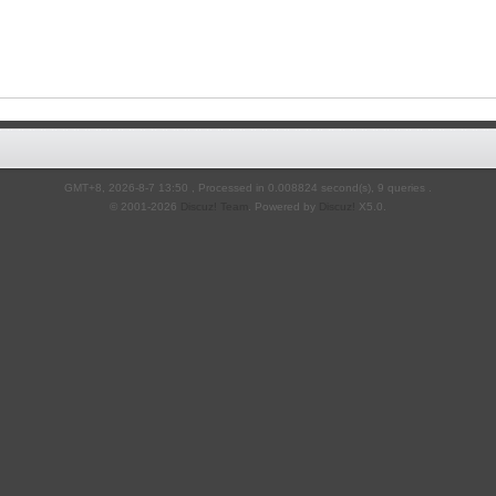
GMT+8, 2026-8-7 13:50
, Processed in 0.008824 second(s), 9 queries .
© 2001-2026
Discuz! Team
. Powered by
Discuz!
X5.0
.