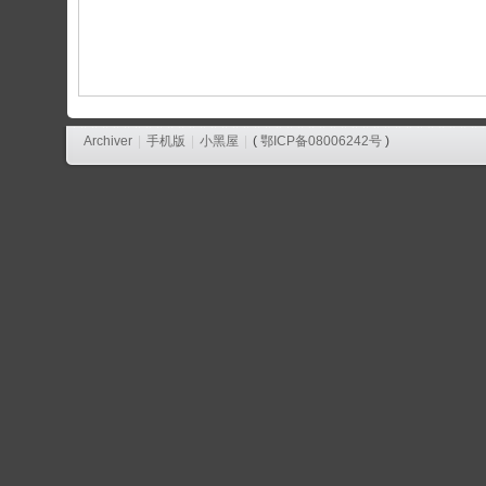
论
坛
Archiver
|
手机版
|
小黑屋
|
(
鄂ICP备08006242号
)