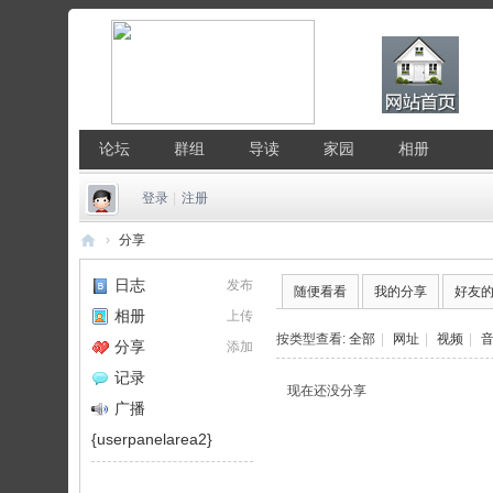
论坛
群组
导读
家园
相册
登录
|
注册
›
分享
中
日志
发布
随便看看
我的分享
好友
国
相册
上传
Li
按类型查看:
全部
|
网址
|
视频
|
分享
添加
nu
记录
现在还没分享
x
广播
公
{userpanelarea2}
社